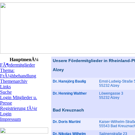
HauptmenÃ¼
FÃ¶rdermitglieder
Thema:
FrÃ¼hbehandlung
Themenarchiv
Links
Suche
Login Mitglieder u.
Presse
Registrierung fÃ¼r
Login
Impressum